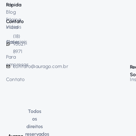
Rápida
Blog
Página
Contato
Vídeos
inicial
(18)
Materiais
Cases
93621-
8971
Para
empresas
contato@aurago.com.br
Re
So
Contato
In
Todos
os
direitos
reservados