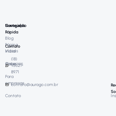
Navegação
Conteúdos
Rápida
Blog
Página
Contato
Vídeos
inicial
(18)
Materiais
Cases
93621-
8971
Para
empresas
contato@aurago.com.br
Re
So
Contato
In