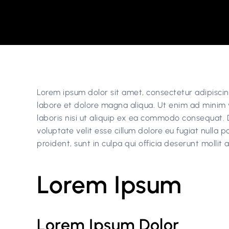
Lorem ipsum dolor sit amet, consectetur adipiscin
labore et dolore magna aliqua. Ut enim ad minim 
laboris nisi ut aliquip ex ea commodo consequat. D
voluptate velit esse cillum dolore eu fugiat nulla 
proident, sunt in culpa qui officia deserunt mollit
Lorem Ipsum
Lorem Ipsum Dolor