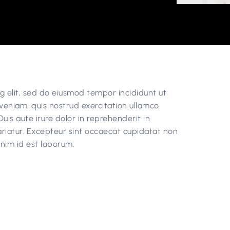
g elit, sed do eiusmod tempor incididunt ut
veniam, quis nostrud exercitation ullamco
uis aute irure dolor in reprehenderit in
pariatur. Excepteur sint occaecat cupidatat non
 anim id est laborum.