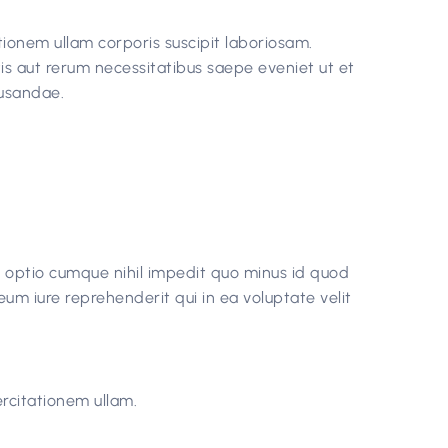
ionem ullam corporis suscipit laboriosam.
is aut rerum necessitatibus saepe eveniet ut et
cusandae.
i optio cumque nihil impedit quo minus id quod
m iure reprehenderit qui in ea voluptate velit
rcitationem ullam.