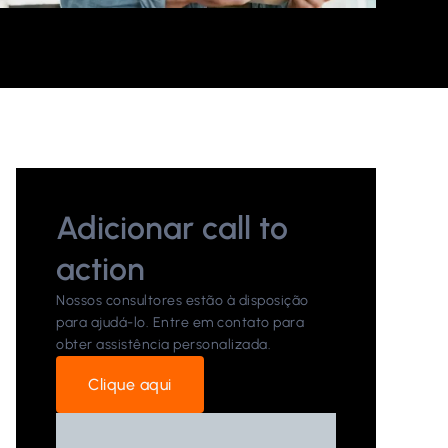
Adicionar call to
action
Nossos consultores estão à disposição
para ajudá-lo. Entre em contato para
obter assistência personalizada.
Clique aqui