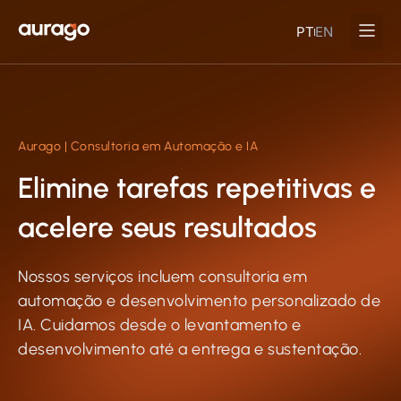
PT
EN
Página inici
Para e
Aurago | Consultoria em Automação e IA
Elimine tarefas repetitivas e
acelere seus resultados
Nossos serviços incluem consultoria em
automação e desenvolvimento personalizado de
IA. Cuidamos desde o levantamento e
desenvolvimento até a entrega e sustentação.