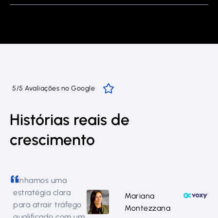
5/5 Avaliações no Google
Histórias reais de
crescimento
Tínhamos uma
estratégia clara
Mariana
para atrair tráfego
Montezzana
qualificado com um