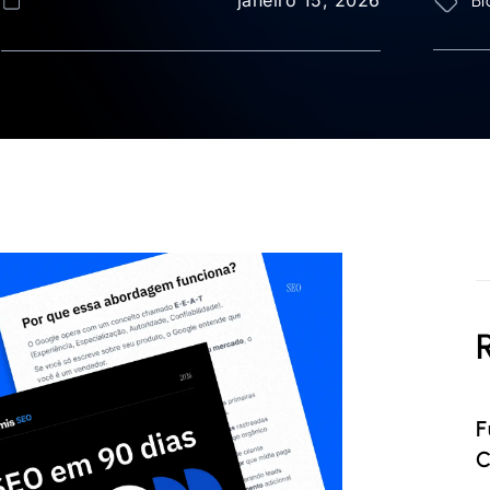
Bl
F
C