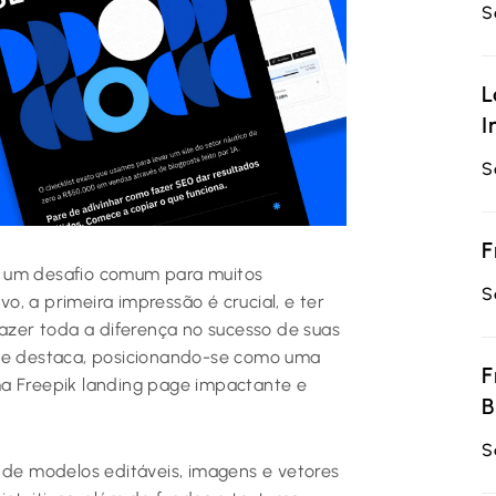
S
L
I
S
F
é um desafio comum para muitos
S
vo, a primeira impressão é crucial, e ter
fazer toda a diferença no sucesso de suas
 se destaca, posicionando-se como uma
F
ma Freepik landing page impactante e
B
S
 de modelos editáveis, imagens e vetores