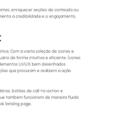
ventes, enriquecer seções de conteúdo ou
umenta a credibilidade e o engajamento,
X
itiva. Com a vasta coleção de ícones e
rio de forma intuitiva e eficiente. Ícones
o elementos UI/UX bem desenhados
ções que procuram e realizem a ação
ários, botões de call-to-action e
que também funcionem de maneira fluida
pik landing page.