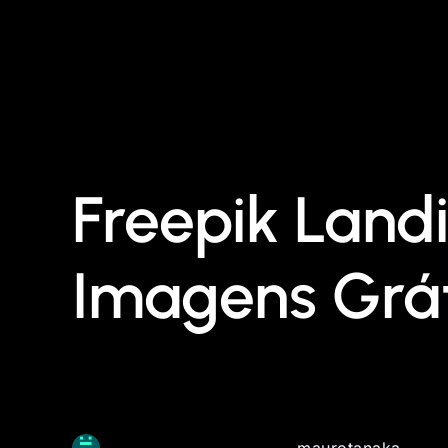
Freepik Land
Imagens Grát
maurotanaka