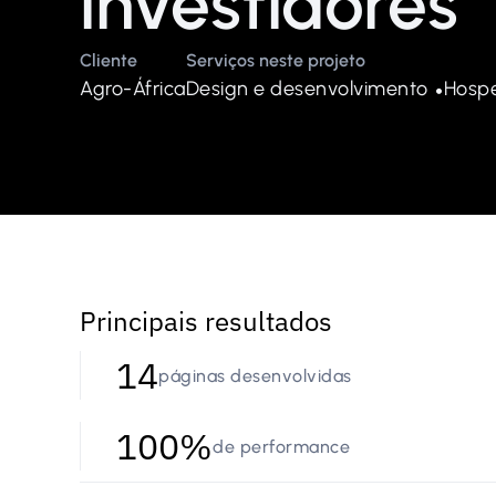
investidores
Cliente
Serviços neste projeto
Agro-África
Design e desenvolvimento
Hosp
 •
Principais resultados
14
páginas desenvolvidas
100%
de performance