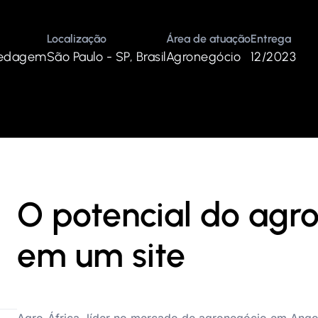
Localização
Área de atuação
Entrega
edagem
São Paulo - SP, Brasil
Agronegócio
12/2023
O potencial do agro
em um site