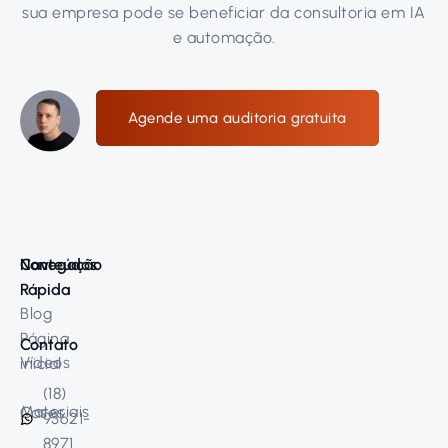
sua empresa pode se beneficiar da consultoria em IA
e automação.
Agende uma auditoria gratuita
Navegação
Conteúdos
Rápida
Blog
Página
Contato
Vídeos
inicial
(18)
Materiais
Cases
93621-
8971