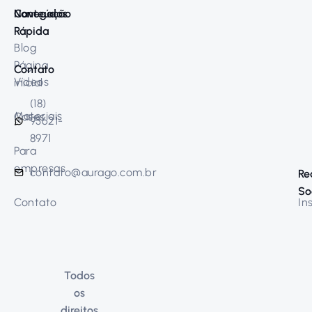
Navegação
Conteúdos
Rápida
Blog
Página
Contato
Vídeos
inicial
(18)
Materiais
Cases
93621-
8971
Para
empresas
contato@aurago.com.br
Re
So
Contato
In
Todos
os
direitos