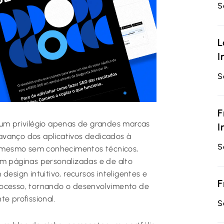
S
L
I
S
F
 um privilégio apenas de grandes marcas
I
avanço dos aplicativos dedicados à
S
a, mesmo sem conhecimentos técnicos,
em páginas personalizadas e de alto
ign intuitivo, recursos inteligentes e
F
rocesso, tornando o desenvolvimento de
e profissional.
S