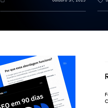
B
F
C