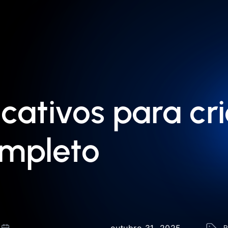
icativos para cr
ompleto
outubro 31, 2025