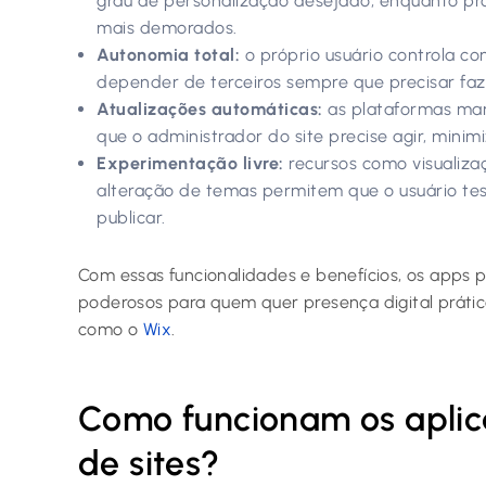
grau de personalização desejado, enquanto pr
mais demorados.
Autonomia total:
o próprio usuário controla co
depender de terceiros sempre que precisar faz
Atualizações automáticas:
as plataformas man
que o administrador do site precise agir, minim
Experimentação livre:
recursos como visualizaç
alteração de temas permitem que o usuário te
publicar.
Com essas funcionalidades e benefícios, os apps p
poderosos para quem quer presença digital prática
como o
Wix
.
Como funcionam os aplica
de sites?