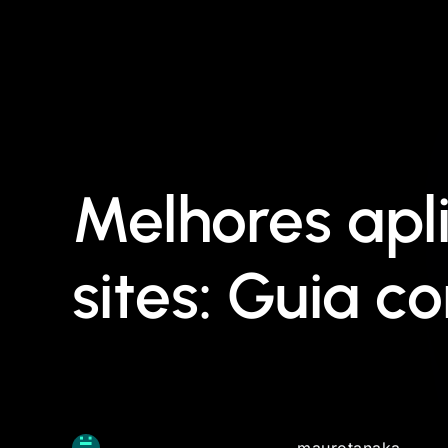
Melhores apl
sites: Guia c
maurotanaka