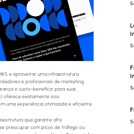
S
L
I
S
F
S e aproveitar uma infraestrutura
I
dedores e profissionais de marketing
S
ança e custo-benefício para suas
) oferece exatamente isso,
 uma experiência otimizada e eficiente.
F
estrutura que garante alta
S
 se preocupar com picos de tráfego ou