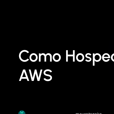
Como Hosped
AWS
maurotanaka