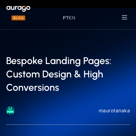
PT
EN
BLOG
Materiais 
Bespoke Landing Pages:
Custom Design & High
Conversions
maurotanaka