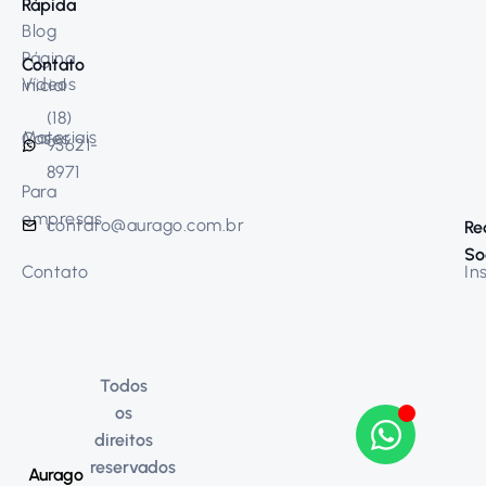
Rápida
Blog
Página
Contato
Vídeos
inicial
(18)
Materiais
Cases
93621-
8971
Para
empresas
contato@aurago.com.br
Re
So
Contato
In
Todos
os
direitos
reservados
Aurago