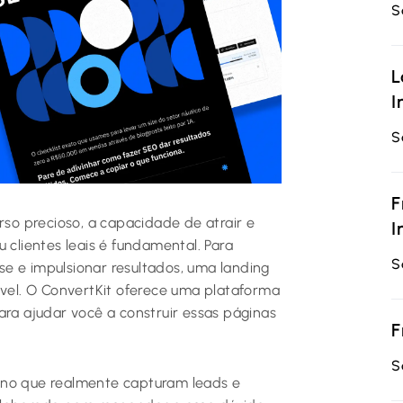
S
L
I
S
F
rso precioso, a capacidade de atrair e
I
 clientes leais é fundamental. Para
S
e e impulsionar resultados, uma landing
el. O ConvertKit oferece uma plataforma
ara ajudar você a construir essas páginas
F
S
ino que realmente capturam leads e