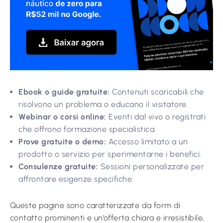
Ebook o guide gratuite:
Contenuti scaricabili che
risolvono un problema o educano il visitatore.
Webinar o corsi online:
Eventi dal vivo o registrati
che offrono formazione specialistica.
Prove gratuite o demo:
Accesso limitato a un
prodotto o servizio per sperimentarne i benefici.
Consulenze gratuite:
Sessioni personalizzate per
affrontare esigenze specifiche.
Queste pagine sono caratterizzate da form di
contatto prominenti e un’offerta chiara e irresistibile,