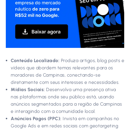
Conteúdo Localizado:
Produza artigos, blog posts e
vídeos que abordem temas relevantes para os
moradores de Campinas, conectando-se
diretamente com seus interesses e necessidades.
Mídias Sociais:
Desenvolva uma presença ativa
nas plataformas onde seu público está, usando
anúncios segmentados para a região de Campinas
e interagindo com a comunidade local.
Anúncios Pagos (PPC):
Invista em campanhas no
Google Ads e em redes sociais com geotargeting