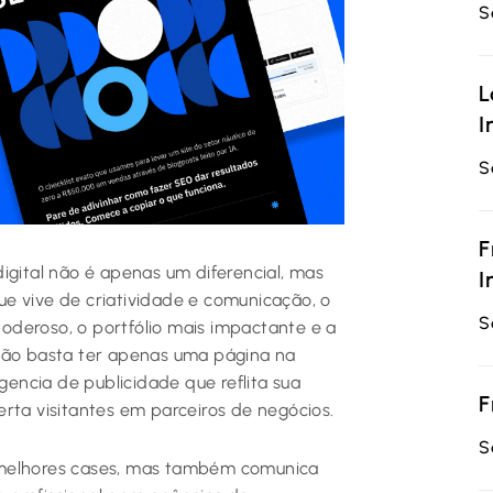
S
L
I
S
F
igital não é apenas um diferencial, mas
I
e vive de criatividade e comunicação, o
S
 poderoso, o portfólio mais impactante e a
 Não basta ter apenas uma página na
agencia de publicidade que reflita sua
F
rta visitantes em parceiros de negócios.
S
 melhores cases, mas também comunica