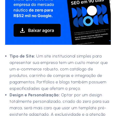
Tipo de Site:
Um site institucional simples para
apresentar sua empresa tem um custo menor que
um e-commerce robusto, com catálogo de
produtos, carrinho de compras e integração de
pagamentos. Portfólios e blogs também possuem
especificidades que afetam o preço.
Design e Personalização:
Optar por um design
totalmente personalizado, criado do zero para sua
marca, será mais caro que usar um template pré-
existente adaptado. A exclusividade e a atenção