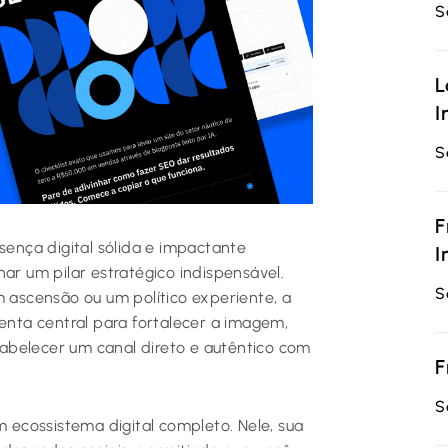
S
L
I
S
F
sença digital sólida e impactante
I
ar um pilar estratégico indispensável.
S
m ascensão ou um político experiente, a
menta central para fortalecer a imagem,
abelecer um canal direto e autêntico com
F
S
m ecossistema digital completo. Nele, sua