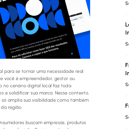
S
L
I
S
F
ial para se tornar uma necessidade real
I
Se você é empreendedor, gestor ou
S
no cenário digital local faz toda
os e solidificar sua marca. Nesse contexto,
o só amplia sua visibilidade como também
F
 da região.
S
onsumidores buscam empresas, produtos