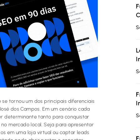
F
C
S
L
I
S
F
 se tornou um dos principais diferenciais
I
 José dos Campos. Em um cenário cada
S
ser determinante tanto para conquistar
o no mercado local. Seja para apresentar
os em uma loja virtual ou captar leads
F