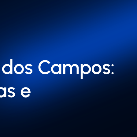
é dos Campos:
as e