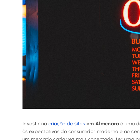
Investir na
criação de sites
em Almenara
é uma de
às expectativas do consumidor moderno e ao cená
um mercado cada vez mais conectado, ter uma pre