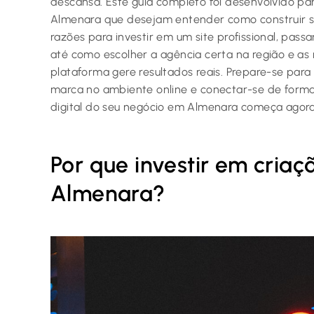
descansa. Este guia completo foi desenvolvido 
Almenara que desejam entender como construir su
razões para investir em um site profissional, pass
até como escolher a agência certa na região e as
plataforma gere resultados reais. Prepare-se par
marca no ambiente online e conectar-se de forma
digital do seu negócio em Almenara começa agora
Por que investir em criaç
Almenara?