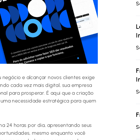
S
L
I
S
F
 negócio e alcançar novos clientes exige
I
ndo cada vez mais digital, sua empresa
S
nal para prosperar. É aqui que a criação
 uma necessidade estratégica para quem
F
iona 24 horas por dia, apresentando seus
S
 oportunidades, mesmo enquanto você