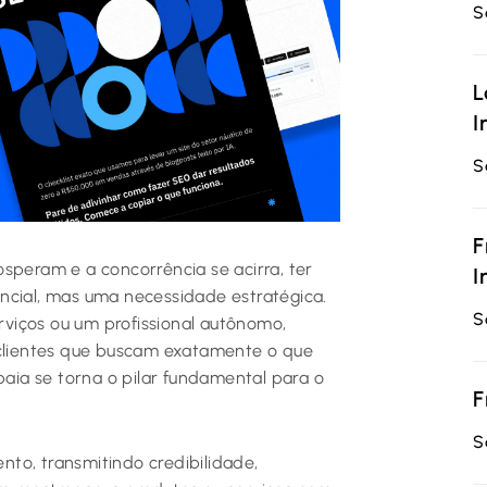
S
L
I
S
F
speram e a concorrência se acirra, ter
I
ncial, mas uma necessidade estratégica.
S
erviços ou um profissional autônomo,
 clientes que buscam exatamente o que
baia se torna o pilar fundamental para o
F
S
to, transmitindo credibilidade,