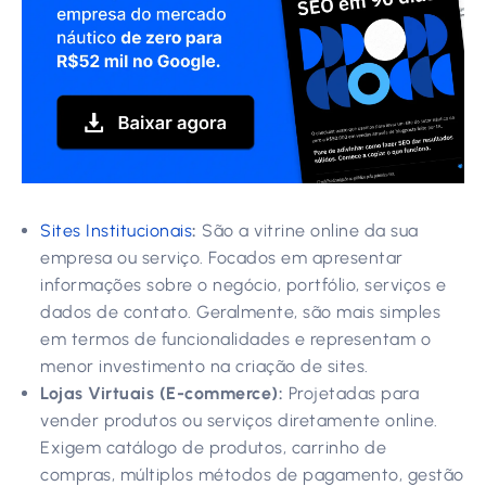
Sites Institucionais
:
São a vitrine online da sua
empresa ou serviço. Focados em apresentar
informações sobre o negócio, portfólio, serviços e
dados de contato. Geralmente, são mais simples
em termos de funcionalidades e representam o
menor investimento na criação de sites.
Lojas Virtuais (E-commerce):
Projetadas para
vender produtos ou serviços diretamente online.
Exigem catálogo de produtos, carrinho de
compras, múltiplos métodos de pagamento, gestão