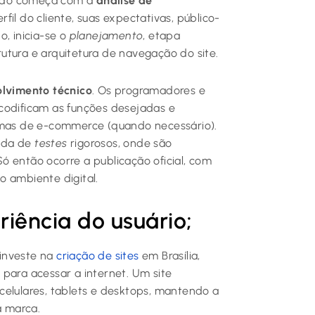
 Tudo começa com a
análise de
fil do cliente, suas expectativas, público-
o, inicia-se o
planejamento
, etapa
utura e arquitetura de navegação do site.
lvimento técnico
. Os programadores e
codificam as funções desejadas e
temas de e-commerce (quando necessário).
dada de
testes
rigorosos, onde são
ó então ocorre a publicação oficial, com
o ambiente digital.
riência do usuário;
 investe na
criação de sites
em Brasília,
s para acessar a internet. Um site
celulares, tablets e desktops, mantendo a
a marca.