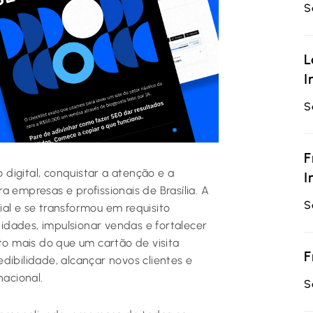
S
L
I
S
F
digital, conquistar a atenção e a
I
 empresas e profissionais de Brasília. A
S
al e se transformou em requisito
dades, impulsionar vendas e fortalecer
ito mais do que um cartão de visita
F
dibilidade, alcançar novos clientes e
nacional.
S