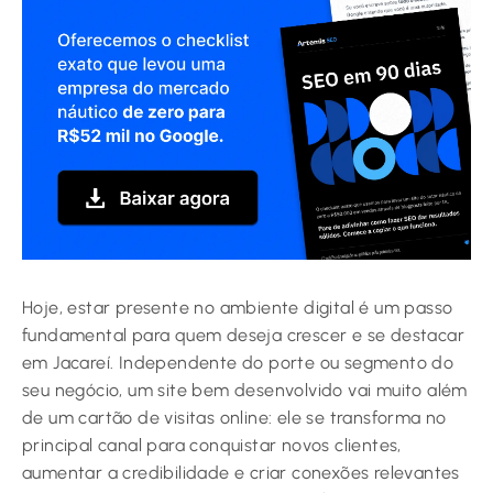
Hoje, estar presente no ambiente digital é um passo
fundamental para quem deseja crescer e se destacar
em Jacareí. Independente do porte ou segmento do
seu negócio, um site bem desenvolvido vai muito além
de um cartão de visitas online: ele se transforma no
principal canal para conquistar novos clientes,
aumentar a credibilidade e criar conexões relevantes