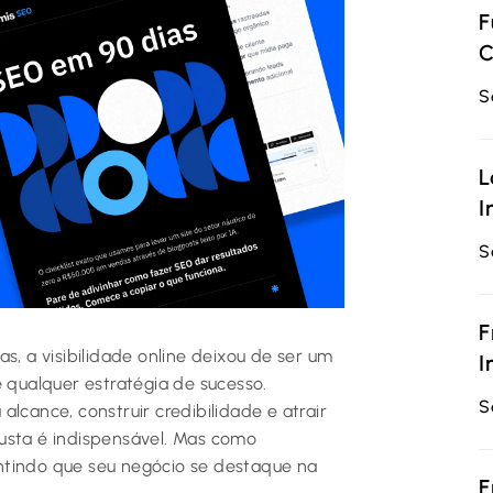
F
C
S
L
I
S
F
s, a visibilidade online deixou de ser um
I
e qualquer estratégia de sucesso.
S
lcance, construir credibilidade e atrair
usta é indispensável. Mas como
ntindo que seu negócio se destaque na
F