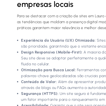
empresas locais
Para se destacar com a criação de sites em Lauro 
as tendências que moldam a presença digital mo
práticas garantem maior relevância e melhor des
Experiência do Usuário (UX) Otimizada:
Sites
são prioridade, garantindo que o visitante enc
Design Responsivo (Mobile-First):
A maioria do
Seu site deve se adaptar perfeitamente a qual
fluida no celular.
Otimização para Busca Local:
Ferramentas com
palavras-chave geolocalizadas são cruciais par
Conteúdo de Valor:
Além de apresentar produto
através de blogs ou FAQs aumenta a autoridade
Segurança (HTTPS):
Um site seguro é fundamen
um fator importante para o ranqueamento em
Acessibilidade:
Garantir que o site seja acessí