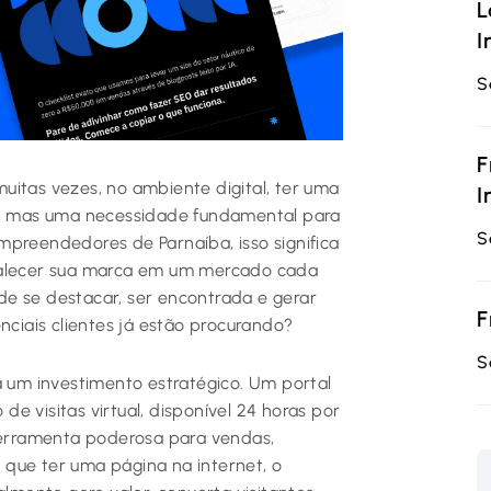
L
I
S
F
uitas vezes, no ambiente digital, ter uma
I
al, mas uma necessidade fundamental para
S
mpreendedores de Parnaíba, isso significa
fortalecer sua marca em um mercado cada
e se destacar, ser encontrada e gerar
F
nciais clientes já estão procurando?
S
a um investimento estratégico. Um portal
e visitas virtual, disponível 24 horas por
erramenta poderosa para vendas,
que ter uma página na internet, o