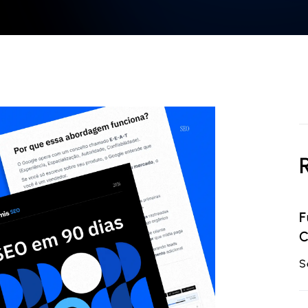
F
C
S