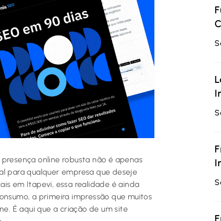
F
C
S
L
I
S
F
 presença online robusta não é apenas
I
l para qualquer empresa que deseje
S
is em Itapevi, essa realidade é ainda
consumo, a primeira impressão que muitos
ne. É aqui que a criação de um site
F