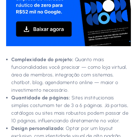
Complexidade do projeto:
Quanto mais
funcionalidades você precisar — como loja virtual,
área de membros, integração com sistemas,
chatbot, blog, agendamento online — maior o
investimento necessário.
Quantidade de páginas:
Sites institucionais
simples costumam ter de 3 a 6 páginas. Já portais,
catálogos ou sites mais robustos podem passar de
10 páginas, influenciando diretamente no valor.
Design personalizado:
Optar por um layout
exclusivo, com identidade visual de alto padrão,