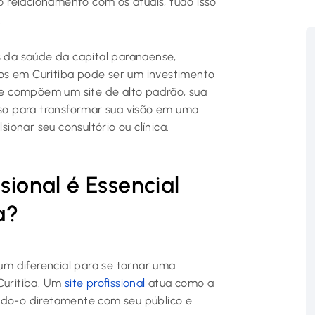
 relacionamento com os atuais, tudo isso
.
s da saúde da capital paranaense,
os em Curitiba pode ser um investimento
e compõem um site de alto padrão, sua
sso para transformar sua visão em uma
sionar seu consultório ou clínica.
sional é Essencial
a?
 um diferencial para se tornar uma
Curitiba. Um
site profissional
atua como a
ndo-o diretamente com seu público e