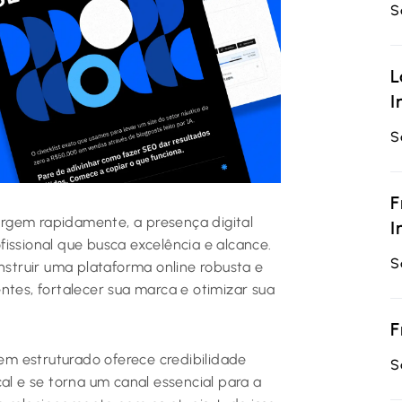
S
L
I
S
F
rgem rapidamente, a presença digital
I
issional que busca excelência e alcance.
S
onstruir uma plataforma online robusta e
ntes, fortalecer sua marca e otimizar sua
F
bem estruturado oferece credibilidade
S
al e se torna um canal essencial para a