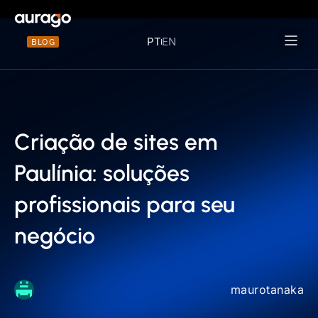
PT
EN
BLOG
Materiais 
Criação de sites em
Paulínia: soluções
profissionais para seu
negócio
maurotanaka