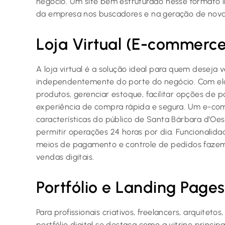
negócio. Um site bem estruturado nesse formato
da empresa nos buscadores e na geração de nova
Loja Virtual (E-commerce
A loja virtual é a solução ideal para quem deseja 
independentemente do porte do negócio. Com ela,
produtos, gerenciar estoque, facilitar opções de
experiência de compra rápida e segura. Um e-co
características do público de Santa Bárbara d’Oe
permitir operações 24 horas por dia. Funcionalida
meios de pagamento e controle de pedidos fazem 
vendas digitais.
Portfólio e Landing Pages
Para profissionais criativos, freelancers, arquiteto
portfólio digital se destaca como a vitrine princip