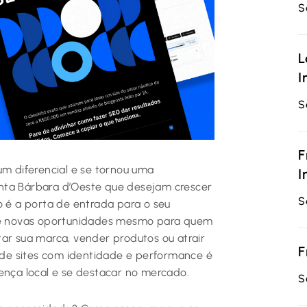
S
L
I
S
F
um diferencial e se tornou uma
I
nta Bárbara d’Oeste que desejam crescer
S
o é a porta de entrada para o seu
e e novas oportunidades mesmo para quem
ar sua marca, vender produtos ou atrair
F
o de sites com identidade e performance é
ença local e se destacar no mercado.
S