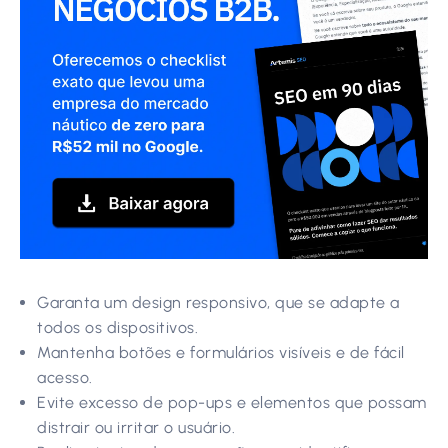
Garanta um design responsivo, que se adapte a
todos os dispositivos.
Mantenha botões e formulários visíveis e de fácil
acesso.
Evite excesso de pop-ups e elementos que possam
distrair ou irritar o usuário.