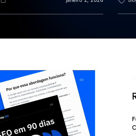
Blo
F
C