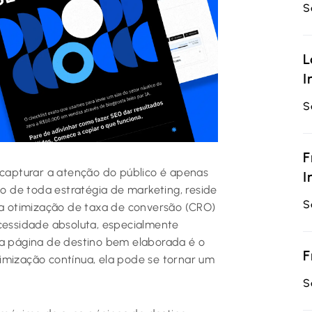
S
L
I
S
F
 capturar a atenção do público é apenas
I
vo de toda estratégia de marketing, reside
S
e a otimização de taxa de conversão (CRO)
essidade absoluta, especialmente
ma página de destino bem elaborada é o
F
imização contínua, ela pode se tornar um
S