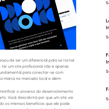
S
L
I
S
F
eixou de ser um diferencial para se tornar
I
ter um site profissional não é apenas
S
 fundamental para conectar-se com
sua marca no mercado local e além.
F
istificar o universo do desenvolvimento
eto. Você descobrirá por que um site vai
S
o os imensos benefícios que ele pode