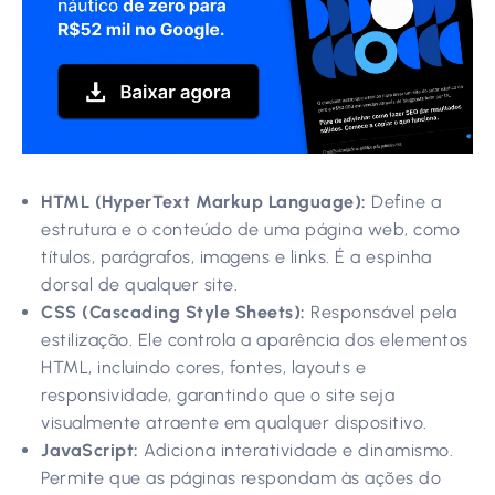
HTML (HyperText Markup Language):
Define a
estrutura e o conteúdo de uma página web, como
títulos, parágrafos, imagens e links. É a espinha
dorsal de qualquer site.
CSS (Cascading Style Sheets):
Responsável pela
estilização. Ele controla a aparência dos elementos
HTML, incluindo cores, fontes, layouts e
responsividade, garantindo que o site seja
visualmente atraente em qualquer dispositivo.
JavaScript:
Adiciona interatividade e dinamismo.
Permite que as páginas respondam às ações do