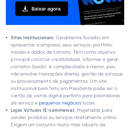
Sites Institucionais:
Geralmente focados em
apresentar a empresa, seus serviços, portfólio,
missão e dados de contato. Têm como objetivo
principal construir credibilidade, informar e gerar
contatos (leads). A complexidade é menor, pois
não envolve transações diretas, gestão de estoque
ou processamento de pagamentos. Um site
institucional bem feito em Presidente pode ser o
cartão de visitas digital perfeito para prestadores
de serviço e
pequenos negócios
locais.
Lojas Virtuais (E-commerce):
Projetadas para
vender produtos ou serviços diretamente online.
Exigem um conjunto muito mais robusto de