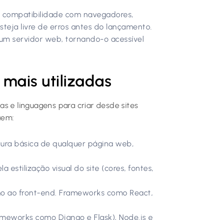
s, compatibilidade com navegadores,
teja livre de erros antes do lançamento.
 um servidor web, tornando-o acessível
 mais utilizadas
s e linguagens para criar desde sites
uem:
ura básica de qualquer página web,
 estilização visual do site (cores, fontes,
mo ao front-end. Frameworks como React,
meworks como Django e Flask), Node.js e