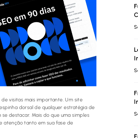
F
C
S
L
I
S
F
o de visitas mais importante. Um site
I
spinha dorsal de qualquer estratégia de
S
m se destacar. Mais do que uma simples
ige atenção tanto em sua fase de
F