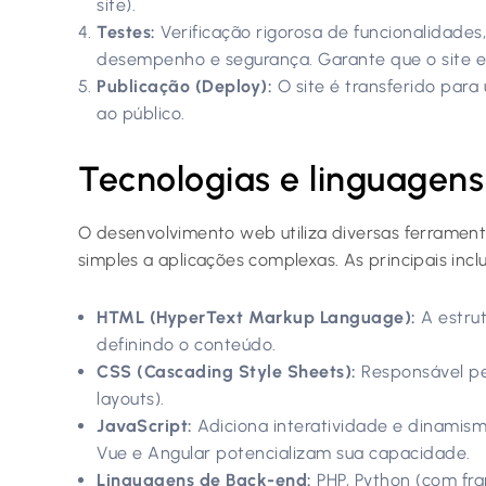
site).
Testes:
Verificação rigorosa de funcionalidade
desempenho e segurança. Garante que o site es
Publicação (Deploy):
O site é transferido para
ao público.
Tecnologias e linguagens
O desenvolvimento web utiliza diversas ferramenta
simples a aplicações complexas. As principais incl
HTML (HyperText Markup Language):
A estrut
definindo o conteúdo.
CSS (Cascading Style Sheets):
Responsável pela
layouts).
JavaScript:
Adiciona interatividade e dinamis
Vue e Angular potencializam sua capacidade.
Linguagens de Back-end:
PHP, Python (com fra