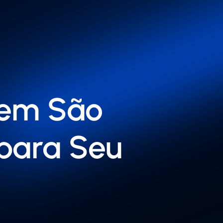
 em São
 para Seu