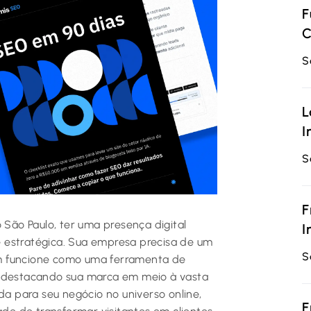
F
C
S
L
I
S
F
ão Paulo, ter uma presença digital
I
 estratégica. Sua empresa precisa de um
S
m funcione como uma ferramenta de
e destacando sua marca em meio à vasta
da para seu negócio no universo online,
F