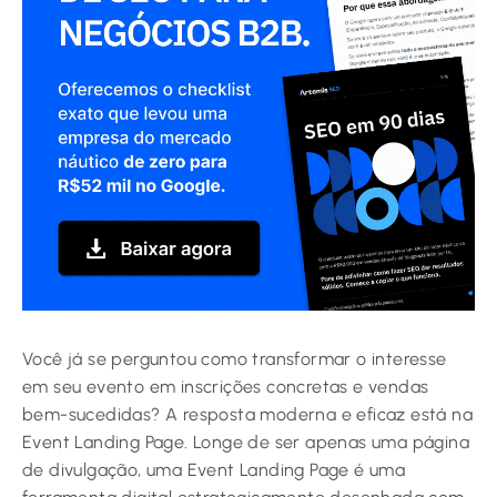
Você já se perguntou como transformar o interesse
em seu evento em inscrições concretas e vendas
bem-sucedidas? A resposta moderna e eficaz está na
Event Landing Page. Longe de ser apenas uma página
de divulgação, uma Event Landing Page é uma