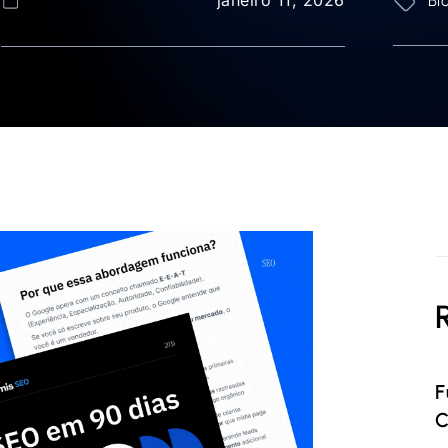
Bl
F
C