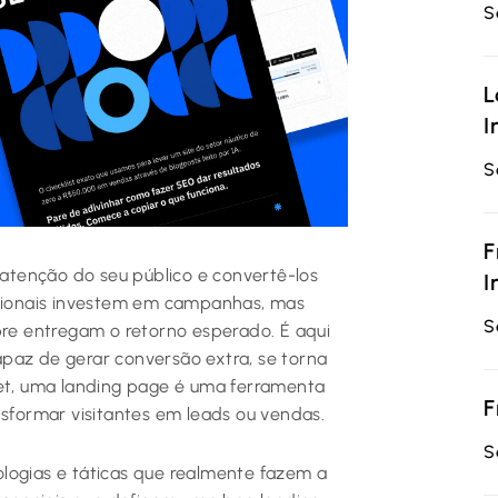
S
L
I
S
F
a atenção do seu público e convertê-los
I
issionais investem em campanhas, mas
S
e entregam o retorno esperado. É aqui
paz de gerar conversão extra, se torna
net, uma landing page é uma ferramenta
F
nsformar visitantes em leads ou vendas.
S
logias e táticas que realmente fazem a