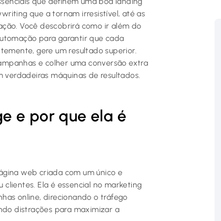
senciais que definem uma boa landing
iting que a tornam irresistível, até as
ação. Você descobrirá como ir além do
automação para garantir que cada
ntemente, gere um resultado superior.
ampanhas e colher uma conversão extra
em verdadeiras máquinas de resultados.
e e por que ela é
página web criada com um único e
u clientes. Ela é essencial no marketing
has online, direcionando o tráfego
ando distrações para maximizar a