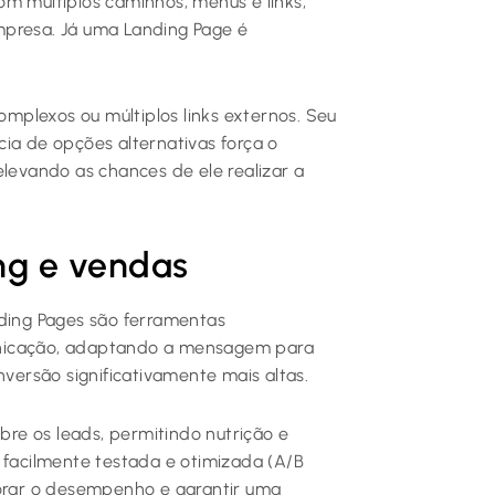
om múltiplos caminhos, menus e links,
mpresa. Já uma Landing Page é
plexos ou múltiplos links externos. Seu
ia de opções alternativas força o
elevando as chances de ele realizar a
ng e vendas
nding Pages são ferramentas
unicação, adaptando a mensagem para
nversão significativamente mais altas.
obre os leads, permitindo nutrição e
 facilmente testada e otimizada (A/B
horar o desempenho e garantir uma