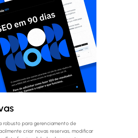
vas
a robusto para gerenciamento de
cilmente criar novas reservas, modificar