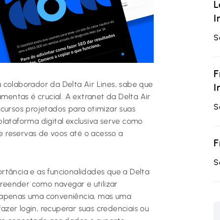
L
I
S
F
 colaborador da Delta Air Lines, sabe que
I
amentas é crucial. A extranet da Delta Air
S
cursos projetados para otimizar suas
lataforma digital exclusiva serve como
 reservas de voos até o acesso a
F
S
rtância e as funcionalidades que a Delta
preender como navegar e utilizar
é apenas uma conveniência, mas uma
zer login, recuperar suas credenciais ou