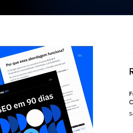
F
C
S