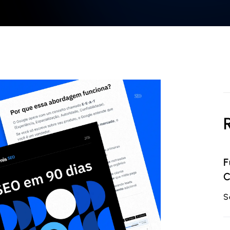
F
C
S