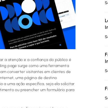
S
L
I
S
F
rar a atenção e a confiança do público é
I
nding page surge como uma ferramenta
S
am converter visitantes em clientes de
internet, uma página de destino
 a uma ação específica, seja ela solicitar
F
stimento ou preencher um formulário para
S