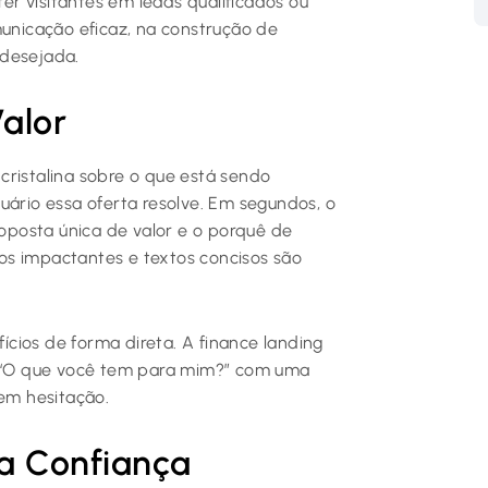
r visitantes em leads qualificados ou
municação eficaz, na construção de
 desejada.
alor
a cristalina sobre o que está sendo
uário essa oferta resolve. Em segundos, o
roposta única de valor e o porquê de
ulos impactantes e textos concisos são
fícios de forma direta. A finance landing
 “O que você tem para mim?” com uma
sem hesitação.
ra Confiança