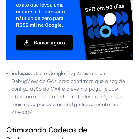
Solução:
Use o Google Tag Assistant e o
DebugView do GA4 para confirmar que a tag de
configuração do GA4 e o evento
page_view
disparam corretamente em todas as páginas, o
mais cedo possível no código (idealmente, no
<head>
).
Otimizando Cadeias de