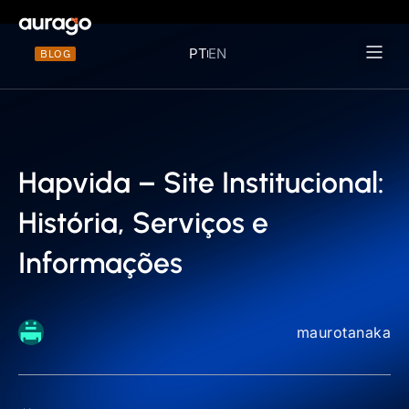
PT
EN
BLOG
Materiais 
Hapvida – Site Institucional:
História, Serviços e
Informações
maurotanaka