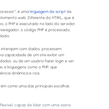
rocessor”, é uma
linguagem de script
de
olvimento web. Diferente do HTML, que é
, o PHP é executado no lado do servidor.
 navegador, o código PHP é processado,
ibido.
b interajam com dados, processem
a capacidade de um site exibir um
ados, ou de um usuário fazer login e ver
ças a linguagens como o PHP, que
ncia dinâmica e rica.
ntém como uma das principais escolhas
exível, capaz de lidar com uma vasta