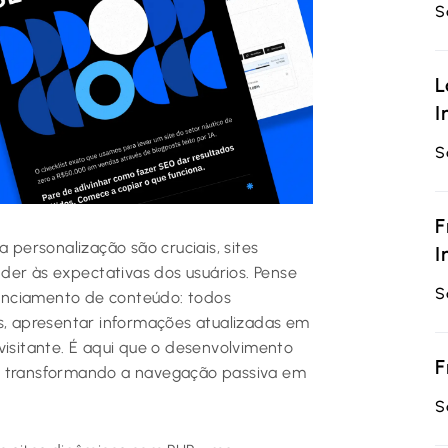
S
L
I
S
F
a personalização são cruciais, sites
I
er às expectativas dos usuários. Pense
S
erenciamento de conteúdo: todos
 apresentar informações atualizadas em
visitante. É aqui que o desenvolvimento
F
l, transformando a navegação passiva em
S