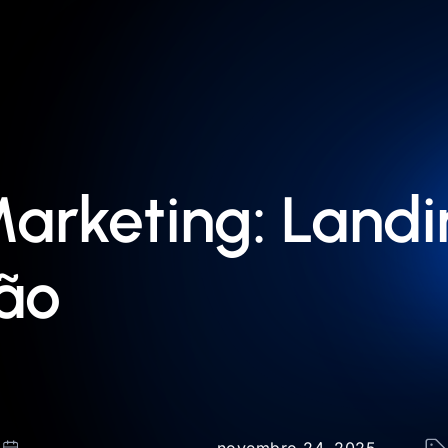
arketing: Land
ão
novembro 24, 2025