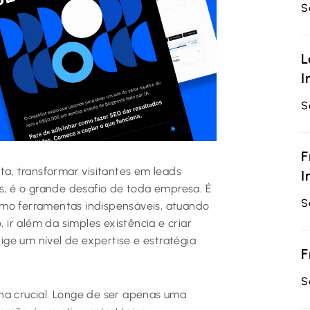
S
L
I
S
F
ta, transformar visitantes em leads
I
is, é o grande desafio de toda empresa. É
S
omo ferramentas indispensáveis, atuando
ir além da simples existência e criar
ge um nível de expertise e estratégia
F
S
na crucial. Longe de ser apenas uma