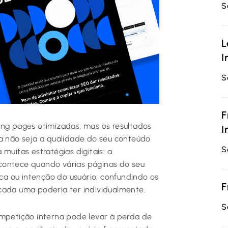
S
L
I
S
F
ing pages otimizadas, mas os resultados
I
 não seja a qualidade do seu conteúdo
S
muitas estratégias digitais: a
contece quando várias páginas do seu
a ou intenção do usuário, confundindo os
F
cada uma poderia ter individualmente.
S
ompetição interna pode levar à perda de