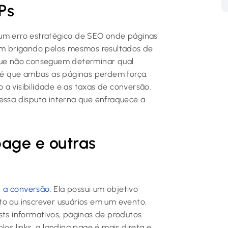
Ps
 um erro estratégico de SEO onde páginas
m brigando pelos mesmos resultados de
 que não conseguem determinar qual
o é que ambas as páginas perdem força,
a visibilidade e as taxas de conversão.
essa disputa interna que enfraquece a
page e outras
:
a conversão
. Ela possui um objetivo
to ou inscrever usuários em um evento.
sts informativos, páginas de produtos
los links, a landing page é mais direta e