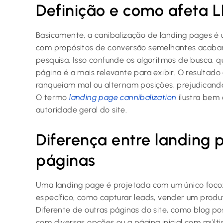
Definição e como afeta L
Basicamente, a canibalização de landing pages é
com propósitos de conversão semelhantes acaba
pesquisa. Isso confunde os algoritmos de busca,
página é a mais relevante para exibir. O resultad
ranqueiam mal ou alternam posições, prejudicando 
O termo
landing page cannibalization
ilustra bem 
autoridade geral do site.
Diferença entre landing 
páginas
Uma landing page é projetada com um único foco
específico, como capturar leads, vender um produ
Diferente de outras páginas do site, como blog po
com diversas opções ou a página inicial com múltip