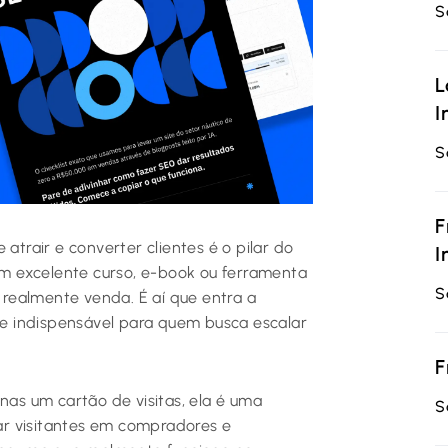
S
L
I
S
F
atrair e converter clientes é o pilar do
I
 um excelente curso, e-book ou ferramenta
S
e realmente venda. É aí que entra a
e indispensável para quem busca escalar
F
s um cartão de visitas, ela é uma
S
r visitantes em compradores e